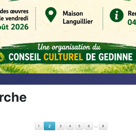
erche
...
2
1
3
4
5
6
8