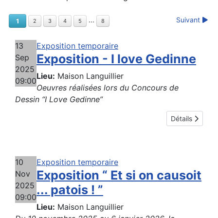
Suivant
...
1
2
3
4
5
8
13
Exposition temporaire
Exposition - I love Gedinne
Sep
2025
Lieu:
Maison Languillier
09:00
Oeuvres réalisées lors du Concours de
Dessin “I Love Gedinne”
Détails
10
Exposition temporaire
Exposition “ Et si on causoit
Nov
2025
... patois ! ”
09:00
Lieu:
Maison Languillier